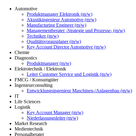
Automotive
Produktmanager Elektronik (m/w)
Akustikingenieur Automotive (m/w)
Manufacturing Engineer (m/w)
Managementberater -Strategie und Prozesse- (m/w)
Techniker (m/w)
Qualitätsvorausplaner (m/w)
Key Account Director Automotive (m/w)
Chemie
Diagnostics
Produktmanager (m/w)
Elektrotechnik / Elektronik
Leiter Customer Service und Logistik (m/w)
FMCG / Konsumgüter
Ingenieurconsulting
Entwicklungsingenieur Maschinen-/Anlagenbau (m/w)
IT
Life Sciences
Logistik
Key Account Manager (m/w)
Niederlassungsleiter (m/w)
Market Research
Medientechnik
Personalberater